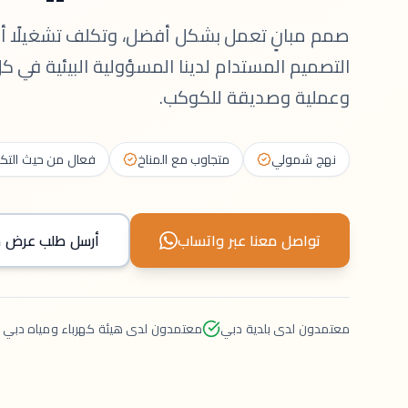
صمم مبانٍ تعمل بشكل أفضل، وتكلف تشغيلًا أقل
التصميم المستدام لدينا المسؤولية البيئية في
وعملية وصديقة للكوكب.
نهج شمولي
متجاوب مع المناخ
فعال من حيث التك
تواصل معنا عبر واتساب
أرسل طلب عرض سعر (RFP) عبر البريد 
معتمدون لدى بلدية دبي
معتمدون لدى هيئة كهرباء ومياه دبي (DEWA)