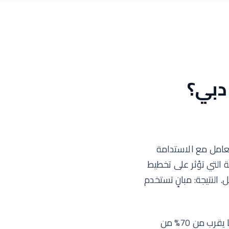
دبي؟
لتعامل مع الاستدامة
 التي تؤثر على تخطيط
. النتيجة: مبانٍ تستخدم
في مناخ دبي القاسي، يقدم التصميم المستدام فوائد كبيرة بشكل خاص. تستهلك المباني ما يقرب من 70% من