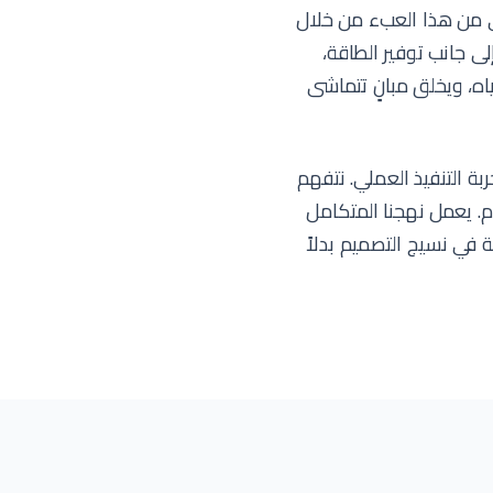
جي من هذا العبء من خلال
الذكية. إلى جانب توفير الطاقة،
اه، ويخلق مبانٍ تتماشى
بة التنفيذ العملي. نتفهم
دم. يعمل نهجنا المتكامل
في نسيج التصميم بدلاً