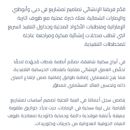
قدّم فريقنا الإنشائي تصاميم لمشاريع في دبي وأبوظبي
والإمارات الشمالية. نملك خبرة عملية مع ظروف التربة
الإماراتية ومتطلبات الأكواد المحلية وجداول التنفيذ السريع
التي تتطلب مدخلات إنشائية مبكرة ومراجعة عاجلة
للمخططات التنفيذية.
في أبراج سكنية شاهقة، نصمّم أنظمة بلاطات مُجهَدة لاحقًا
تخفّض العمق الإنشائي مقارنة بالبلاطات الخرسانية التقليدية،
مما يتيح للمعماري إضافة طوابق إضافية ضمن ارتفاع المبنى
ذاته وتحسين العائد الاستثماري للمطوّر.
يتضمن سجل أعمالنا في البنية التحتية تصميم أساسات لمشاريع
مُقامة على تربة سبخية في الإمارات، حيث نحدّد خوازيق مثقوبة
عميقة بأغلفة فولاذية دائمة وحماية كاثودية لمعالجة ظروف
المياه الجوفية العدوانية من كبريتات وكلوريدات.