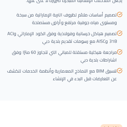
يجعل المدخلات الإنشائية المبكرة ضرورة لا غنى عنها.
تصميم أساسات ملائم لظروف التربة الإماراتية من سبخة
ومستوى مياه جوفية مرتفع وأراضٍ مستصلحة
تصميم هياكل خرسانية وفولاذية وفق الكود الإماراتي وACI
318 وAISC مع رسومات تقديم بلدية دبي
مراجعة هيكلية مستقلة للمباني التي تتجاوز 60 مترًا وفق
اشتراطات بلدية دبي
تنسيق BIM مع النماذج المعمارية وأنظمة الخدمات للكشف
عن التعارضات قبل البدء في الإنشاء