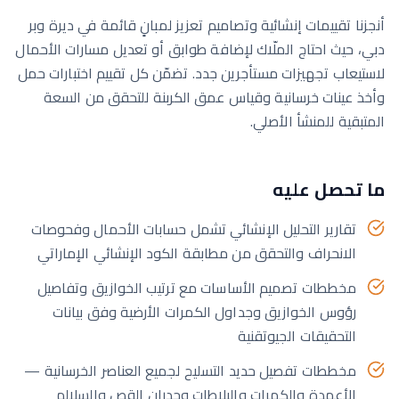
أنجزنا تقييمات إنشائية وتصاميم تعزيز لمبانٍ قائمة في ديرة وبر
دبي، حيث احتاج الملّاك لإضافة طوابق أو تعديل مسارات الأحمال
لاستيعاب تجهيزات مستأجرين جدد. تضمّن كل تقييم اختبارات حمل
وأخذ عينات خرسانية وقياس عمق الكربنة للتحقق من السعة
المتبقية للمنشأ الأصلي.
ما تحصل عليه
تقارير التحليل الإنشائي تشمل حسابات الأحمال وفحوصات
الانحراف والتحقق من مطابقة الكود الإنشائي الإماراتي
مخططات تصميم الأساسات مع ترتيب الخوازيق وتفاصيل
رؤوس الخوازيق وجداول الكمرات الأرضية وفق بيانات
التحقيقات الجيوتقنية
مخططات تفصيل حديد التسليح لجميع العناصر الخرسانية —
الأعمدة والكمرات والبلاطات وجدران القص والسلالم