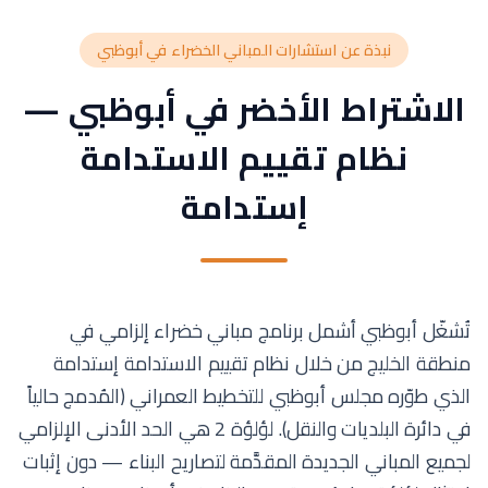
نبذة عن استشارات المباني الخضراء في أبوظبي
الاشتراط الأخضر في أبوظبي —
نظام تقييم الاستدامة
إستدامة
تُشغّل أبوظبي أشمل برنامج مباني خضراء إلزامي في
منطقة الخليج من خلال نظام تقييم الاستدامة إستدامة
الذي طوّره مجلس أبوظبي للتخطيط العمراني (المُدمج حالياً
في دائرة البلديات والنقل). لؤلؤة 2 هي الحد الأدنى الإلزامي
لجميع المباني الجديدة المقدَّمة لتصاريح البناء — دون إثبات