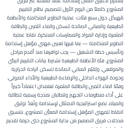
يستلزم تحقيق امتثال إستدامة عملاً منسّقاً عبر فريق
المشروع كاملاً من اليوم الأول للتصميم. نظام التقييم
مُهيكَل حول سبع فئات: عملية التطوير المتكاملة والأنظمة
الطبيعية والمباني الصالحة للسكن والماء الثمين والطاقة
المثمرة وإدارة المواد والممارسات المبتكرة. نقاط عملية
التطوير المتكاملة — بما فيها تعيين مهني مؤهل إستدامة
وتأسيس خطة التشغيل — يجب توافرها منذ أقدم مراحل
المشروع. فئة الأنظمة الطبيعية تشترط بيانات التقييم البيئي
والموقعي. ويُقيّم المباني الصالحة للسكن الراحة الحرارية
وجودة الهواء الداخلي والإضاءة الطبيعية والأداء الصوتي.
وفئتا الماء الثمين والطاقة المثمرة تعتمدان اعتماداً كبيراً
على أداء منظومات التجهيز وتتطلبان نمذجة رسمية للطاقة
والمياه. نضع استراتيجية الامتثال لإستدامة ونُعدّ توثيق
النقاط للمهني المؤهل إستدامة المعيَّن للمشروع، بتنسيق
مدخلات فريق التصميم من بداية المشروع حتى حزمة تقديم