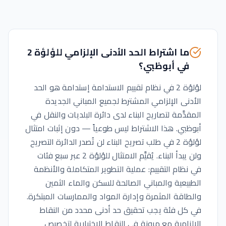
ما اشتراط الحد الأدنى الإلزامي للؤلؤة 2
في أبوظبي؟
لؤلؤة 2 في نظام تقييم الاستدامة إستدامة هو الحد
الأدنى الإلزامي المشترط لجميع المباني الجديدة
المقدَّمة لتصاريح البناء لدى دائرة البلديات والنقل في
أبوظبي. هذا الاشتراط ليس طوعياً — دون إثبات امتثال
لؤلؤة 2 في طلب تصريح البناء لن تُصدر الدائرة التصريح
ولن يبدأ البناء. يُقيَّم الامتثال للؤلؤة 2 عبر سبع فئات
في نظام التقييم: عملية التطوير المتكاملة والأنظمة
الطبيعية والمباني الصالحة للسكن والماء الثمين
والطاقة المثمرة وإدارة المواد والممارسات المبتكرة.
في كل فئة يجب تحقيق حد أدنى محدد من النقاط
الإلزامية مع مرونة في النقاط الاختيارية لتخصيص