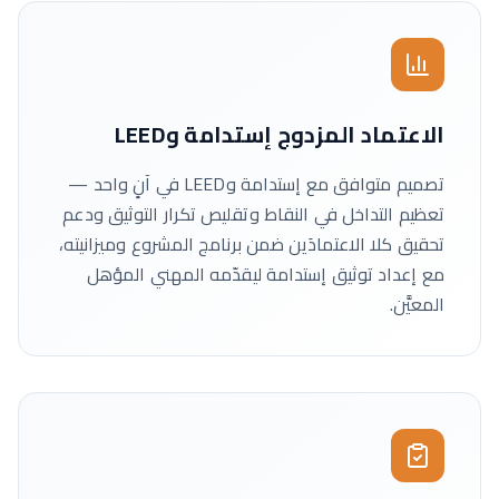
الاعتماد المزدوج إستدامة وLEED
تصميم متوافق مع إستدامة وLEED في آنٍ واحد —
تعظيم التداخل في النقاط وتقليص تكرار التوثيق ودعم
تحقيق كلا الاعتمادَين ضمن برنامج المشروع وميزانيته،
مع إعداد توثيق إستدامة ليقدّمه المهني المؤهل
المعيَّن.