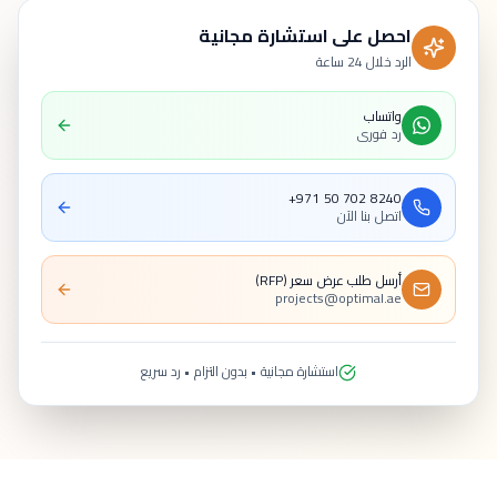
احصل على استشارة مجانية
الرد خلال 24 ساعة
واتساب
رد فوري
+971 50 702 8240
اتصل بنا الآن
أرسل طلب عرض سعر (RFP)
projects@optimal.ae
استشارة مجانية • بدون التزام • رد سريع