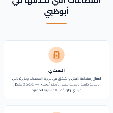
القطاعات التي نخدمها في
أبوظبي
السكني
امتثال إستدامة للفلل والشقق في جزيرة السعديات وجزيرة ياس
ومدينة خليفة ومدينة مصدر وأرجاء أبوظبي — لؤلؤة 2 بشكل
قياسي ولؤلؤة 3 للمشاريع المميزة