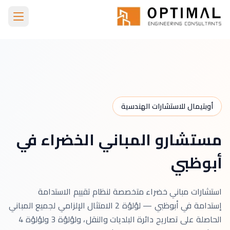
Skip to main conten
الرئيسية
Green Building Consultants Abu Dhabi
أوبتيمال للاستشارات الهندسية
مستشارو المباني الخضراء في
أبوظبي
استشارات مباني خضراء متخصصة لنظام تقييم الاستدامة
إستدامة في أبوظبي — لؤلؤة 2 الامتثال الإلزامي لجميع المباني
الحاصلة على تصاريح دائرة البلديات والنقل، ولؤلؤة 3 ولؤلؤة 4