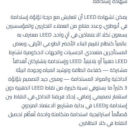
شهادة إستدامة.
يمكن لشهادة LEED أن تتعايش مع درجة لؤلؤة إستدامة
في أبوظبي، وعدد متنامٍ من العملاء التجاريين والمؤسسيين
يسعون لكلا الاعتمادَين في آنٍ واحد. LEED معترف به
عالمياً كنظام تقييم البناء الأخضر الطوعي الأرقى، وبعض
المستأجرين متعددي الجنسيات والجهات الحكومية تشترط
LEED ذهبياً أو بلاتينياً. LEED وإستدامة يتشاركان أهدافاً
مشتركة — كفاءة الطاقة وترشيد المياه وجودة البيئة
الداخلية والمواد المستدامة — ومبنى جيد التصميم بلؤلؤة
3 كثيراً ما يستوفي نسبة كبيرة من نقاط LEED الذهبية دون
استثمار تصميمي إضافي. يُحدّد فريقنا التداخل في النقاط بين
إستدامة وLEED في بداية مشاريع الاعتماد المزدوج،
مُصمِّماً استراتيجية استدامة متكاملة واحدة تُعظّم تحصيل
النقاط في كلا النظامَين.