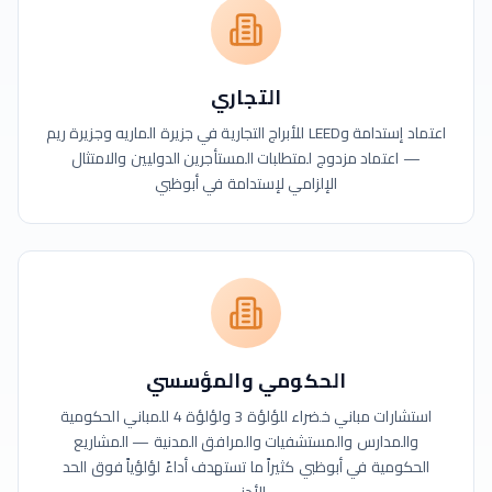
التجاري
اعتماد إستدامة وLEED للأبراج التجارية في جزيرة الماريه وجزيرة ريم
— اعتماد مزدوج لمتطلبات المستأجرين الدوليين والامتثال
الإلزامي لإستدامة في أبوظبي
الحكومي والمؤسسي
استشارات مباني خضراء للؤلؤة 3 ولؤلؤة 4 للمباني الحكومية
والمدارس والمستشفيات والمرافق المدنية — المشاريع
الحكومية في أبوظبي كثيراً ما تستهدف أداءً لؤلؤياً فوق الحد