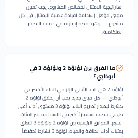
استراتيجية الامتثال لخصائص المشروع. يجب تعيين
مهني مؤهل إستدامة لقيادة عملية الامتثال في كل
مشروع — وهو نقطة إجبارية في عملية التطوير
المتكاملة.
ما الفرق بين لؤلؤة 2 ولؤلؤة 3 في
أبوظبي؟
لؤلؤة 2 هي الحد الأدنى الإلزامي للبناء الأخضر في
أبوظبي — كل مبنى جديد يجب أن يحقق لؤلؤة 2
كشرط لإصدار تصريح البناء. لؤلؤة 3 مستوى أداء أعلى
طوعي يتطلب استثماراً أكبر في الاستدامة عبر الفئات
السبع. الفوارق الرئيسية بين لؤلؤة 2 ولؤلؤة 3 تتعلق
بعتبات أداء الطاقة والمياه: لؤلؤة 3 تشترط تخفيضاً