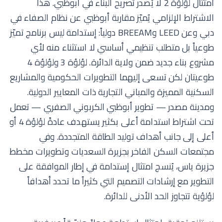
امتثال لؤلؤة 2 لا يُصدر تصريح البناء في أبوظبي. هذا
الاشتراط الإلزامي يُميّز مقاربة أبوظبي عن نظام الصفاء في
دبي وعن LEED وBREEAM دولياً: إستدامة ليس برنامج تميّز
طوعياً بل متطلب تنظيمي أساسي لا استثناء منه لأي
مشروع بناء جديد ضمن ولاية الدائرة. لؤلؤة 3 ولؤلؤة 4
طوعيتان لكن تسعى إليهما التطويرات الحكومية والمشاريع
السكنية المميزة والمباني التجارية ذات المعايير الدولية.
ومدينة مصدر — تطوير أبوظبي الكربوني الصفري — تعمل
تحت اشتراط استدامة أعلى بكثير يستهدف عادةً لؤلؤة 4 أو
أعلى إلى جانب أهداف توليد الطاقة المتجددة. وفي
مجتمعات السكن الفاخر بجزيرة السعديات وتطويرات مخطط
جزيرة ياس، يُنسج امتثال إستدامة في إطار الموافقة على
التطوير مع إرشادات التصميم التي كثيراً ما تحدد أهدافاً
لؤلؤية تتجاوز الحد الأدنى للدائرة.