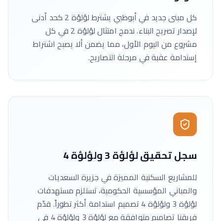
كل مبنى جديد في أبوظبي يشترط لؤلؤة 2 كحد أدنى
لإصدار تصريح البناء. ندمج امتثال لؤلؤة 2 في كل
مشروع من اليوم الأول، مما يضمن ألا يصبح اشتراط
إستدامة عقبة في مرحلة التصاريح.
سجل تحقيق لؤلؤة 3 ولؤلؤة 4
للمشاريع السكنية المميزة في جزيرة السعديات
والمباني المؤسسية الحكومية، تستلزم مستهدفات
لؤلؤة 3 ولؤلؤة 4 تصميم استدامة أكثر تطوراً. قدّم
فريقنا تصاميم متوافقة مع لؤلؤة 3 ولؤلؤة 4 في