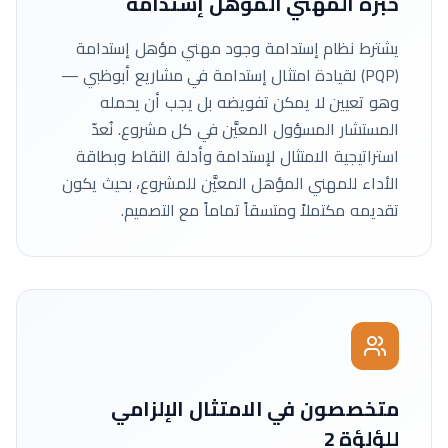
خبرة المهني المؤهل إستدامة
يشترط نظام إستدامة وجود مهني مؤهل إستدامة
(PQP) لقيادة امتثال إستدامة في مشاريع أبوظبي —
وهو تعيين لا يمكن تفويضه بل يجب أن يحمله
المستشار المسؤول المعيَّن في كل مشروع. نُعدّ
استراتيجية الامتثال لإستدامة وأدلة النقاط وبطاقة
الأداء للمهني المؤهل المعيَّن للمشروع، بحيث يكون
تقديمه مكتملاً ومتسقاً تماماً مع التصميم.
متخصصون في الامتثال الإلزامي
للؤلؤة 2