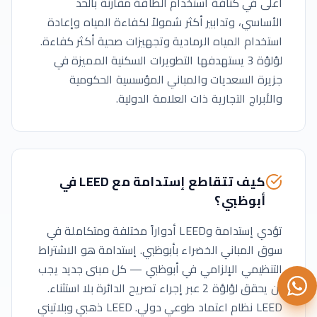
أعلى في كثافة استخدام الطاقة مقارنة بالحد
الأساسي، وتدابير أكثر شمولاً لكفاءة المياه وإعادة
استخدام المياه الرمادية وتجهيزات صحية أكثر كفاءة.
لؤلؤة 3 يستهدفها التطويرات السكنية المميزة في
جزيرة السعديات والمباني المؤسسية الحكومية
والأبراج التجارية ذات العلامة الدولية.
كيف تتقاطع إستدامة مع LEED في
أبوظبي؟
تؤدي إستدامة وLEED أدواراً مختلفة ومتكاملة في
سوق المباني الخضراء بأبوظبي. إستدامة هو الاشتراط
التنظيمي الإلزامي في أبوظبي — كل مبنى جديد يجب
أن يحقق لؤلؤة 2 عبر إجراء تصريح الدائرة بلا استثناء.
LEED نظام اعتماد طوعي دولي. LEED ذهبي وبلاتيني