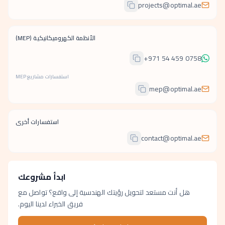
projects@optimal.ae
الأنظمة الكهروميكانيكية (MEP)
+971 54 459 0758
استفسارات مشاريع MEP
mep@optimal.ae
استفسارات أخرى
contact@optimal.ae
ابدأ مشروعك
هل أنت مستعد لتحويل رؤيتك الهندسية إلى واقع؟ تواصل مع
فريق الخبراء لدينا اليوم.