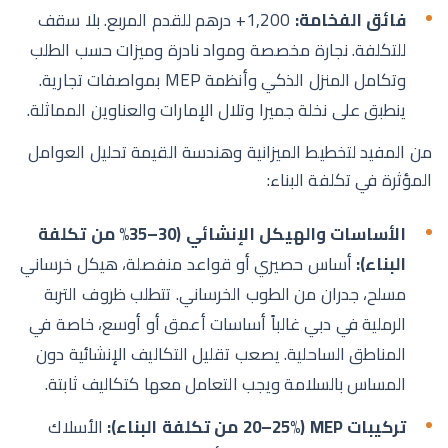
فائق الفخامة:
1,200+ درهم للقدم المربع. بلا سقف
للتكلفة. نجارة مخصصة ومواد نادرة وميزات حسب الطلب
وتكامل المنزل الذكي وأنظمة MEP بمواصفات تجارية.
ينطبق على نخلة جميرا وتلال الإمارات والعناوين المماثلة.
من المفيد لتخطيط الميزانية وهندسة القيمة تحليل العوامل
المؤثرة في تكلفة البناء:
الأساسات والهيكل الإنشائي (30–35% من تكلفة
البناء):
أساس حصيري أو قواعد منفصلة، هيكل خرساني
مسلح، جدران من الطوب الخرساني. تتطلب ظروف التربة
الرملية في دبي غالباً أساسات أعمق أو أوسع، خاصة في
المناطق الساحلية. يصعب تقليل التكاليف الإنشائية دون
المساس بالسلامة ويجب التعامل معها كتكاليف ثابتة.
تركيبات MEP (20–25% من تكلفة البناء):
الأسلاك