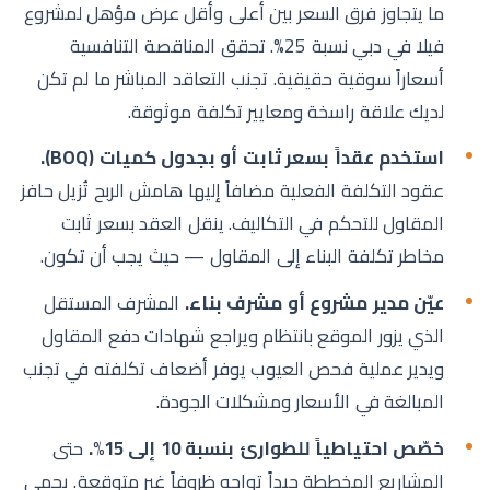
ما يتجاوز فرق السعر بين أعلى وأقل عرض مؤهل لمشروع
فيلا في دبي نسبة 25%. تحقق المناقصة التنافسية
أسعاراً سوقية حقيقية. تجنب التعاقد المباشر ما لم تكن
لديك علاقة راسخة ومعايير تكلفة موثوقة.
استخدم عقداً بسعر ثابت أو بجدول كميات (BOQ).
عقود التكلفة الفعلية مضافاً إليها هامش الربح تُزيل حافز
المقاول للتحكم في التكاليف. ينقل العقد بسعر ثابت
مخاطر تكلفة البناء إلى المقاول — حيث يجب أن تكون.
عيّن مدير مشروع أو مشرف بناء.
المشرف المستقل
الذي يزور الموقع بانتظام ويراجع شهادات دفع المقاول
ويدير عملية فحص العيوب يوفر أضعاف تكلفته في تجنب
المبالغة في الأسعار ومشكلات الجودة.
خصّص احتياطياً للطوارئ بنسبة 10 إلى 15%.
حتى
المشاريع المخططة جيداً تواجه ظروفاً غير متوقعة. يحمي