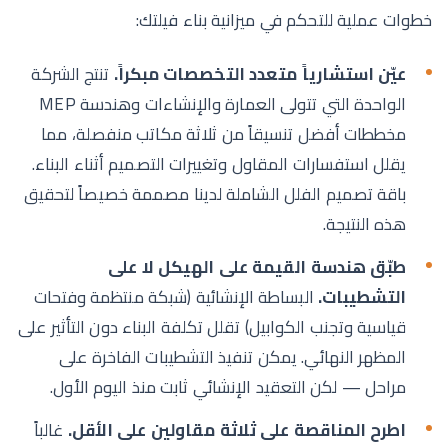
خطوات عملية للتحكم في ميزانية بناء فيلتك:
عيّن استشارياً متعدد التخصصات مبكراً.
تنتج الشركة
الواحدة التي تتولى العمارة والإنشاءات وهندسة MEP
مخططات أفضل تنسيقاً من ثلاثة مكاتب منفصلة، مما
يقلل استفسارات المقاول وتغييرات التصميم أثناء البناء.
باقة تصميم الفلل الشاملة
لدينا مصممة خصيصاً لتحقيق
هذه النتيجة.
طبّق هندسة القيمة على الهيكل لا على
التشطيبات.
البساطة الإنشائية (شبكة منتظمة وفتحات
قياسية وتجنب الكوابيل) تقلل تكلفة البناء دون التأثير على
المظهر النهائي. يمكن تنفيذ التشطيبات الفاخرة على
مراحل — لكن التعقيد الإنشائي ثابت منذ اليوم الأول.
اطرح المناقصة على ثلاثة مقاولين على الأقل.
غالباً