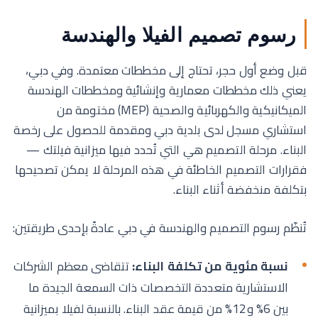
رسوم تصميم الفيلا والهندسة
قبل وضع أول حجر، تحتاج إلى مخططات معتمدة. وفي دبي،
يعني ذلك مخططات معمارية وإنشائية ومخططات الهندسة
الميكانيكية والكهربائية والصحية (MEP) مختومة من
استشاري مسجل لدى بلدية دبي ومقدمة للحصول على رخصة
البناء. مرحلة التصميم هي التي تُحدد فيها ميزانية فيلتك —
فقرارات التصميم الخاطئة في هذه المرحلة لا يمكن تصحيحها
بتكلفة منخفضة أثناء البناء.
تُنظّم رسوم التصميم والهندسة في دبي عادةً بإحدى طريقتين:
نسبة مئوية من تكلفة البناء:
تتقاضى معظم الشركات
الاستشارية متعددة التخصصات ذات السمعة الجيدة ما
بين 6% و12% من قيمة عقد البناء. بالنسبة لفيلا بميزانية