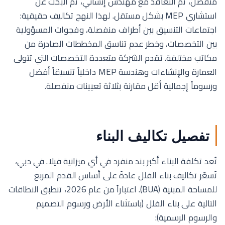
منفصل، ثم التعاقد مع مهندس إنشائي، ثم البحث عن
استشاري MEP بشكل مستقل. لهذا النهج تكاليف حقيقية:
اجتماعات التنسيق بين أطراف منفصلة، وفجوات المسؤولية
بين التخصصات، وخطر عدم تناسق المخططات الصادرة من
مكاتب مختلفة. تقدم الشركة متعددة التخصصات التي تتولى
العمارة والإنشاءات وهندسة MEP داخلياً تنسيقاً أفضل
ورسوماً إجمالية أقل مقارنة بثلاثة تعيينات منفصلة.
تفصيل تكاليف البناء
تُعد تكلفة البناء أكبر بند منفرد في أي ميزانية فيلا. في دبي،
تُسعّر تكاليف بناء الفلل عادةً على أساس القدم المربع
للمساحة المبنية (BUA). اعتباراً من عام 2026، تنطبق النطاقات
التالية على بناء الفلل (باستثناء الأرض ورسوم التصميم
والرسوم الرسمية):