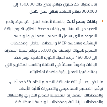
بناء قدرها 2.5 مليون درهم، يعني ذلك 150,000 إلى
300,000 درهم للتعاقد بنطاق عمل كامل.
باقات بسعر ثابت:
بالنسبة لأنماط الفلل القياسية، يقدم
العديد من الاستشاريين باقات محددة النطاق. تتراوح الباقة
النموذجية التي تشمل التصميم المعماري والهندسة
الإنشائية وهندسة MEP والتخطيط الداخلي ومخططات
التقديم للجهات الرسمية من 35,000 درهم للفيلا الصغيرة
إلى 150,000 درهم للفيلا الكبيرة الفاخرة. توفر هذه
الباقات وضوحاً مسبقاً في التكلفة وتناسب المشاريع التي
يمتلك فيها العميل رؤية واضحة لمتطلباته.
ما الذي يجب أن تتضمنه باقة التصميم الكاملة؟ كحد أدنى،
توقّع: التصميم المفاهيمي والتصورات ثلاثية الأبعاد،
والمخططات المعمارية التفصيلية لتقديم التصريح، والحسابات
والمخططات الإنشائية، ومخططات الهندسة الميكانيكية