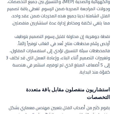
والكهربائية والصحية (MEP)، والتنسيق بين جميع التخصصات،
وجولات المراجعة المدرجة ضمن الرسوم. تغطي
باقة تصميم
الفلل الشاملة
لدينا جميع هذه المخرجات ضمن عقد واحد،
مما يلغي تكلفة ومخاطر إدارة عدة استشاريين منفصلين.
نقطة جوهرية: إن محاولة تقليل رسوم التصميم بتوظيف
أرخص رسّام مخططات متاح تُعد في الغالب توفيراً زائفاً.
فالمخططات سيئة التنسيق تؤدي إلى استفسارات المقاول،
وتغييرات التصميم أثناء البناء، وإعادة العمل التي قد تكلف 3
إلى 5 أضعاف المبلغ الذي تم توفيره. استثمر في هندسة
كفؤة منذ البداية.
استشاريون منفصلون مقابل باقة متعددة
التخصصات
يقوم كثير من أصحاب الفلل بتعيين مهندس معماري بشكل