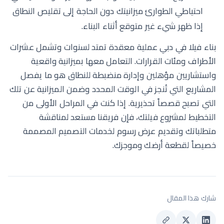
احتياطي الطوارئ ميزانيتك دون الحاجة إلى تقليص النطاق
إذا ظهر شيء غير متوقع أثناء البناء.
بناء فيلا في دبي عملية معقدة تمتد لسنوات وتشمل عشرات
الأطراف ومئات القرارات. التعامل معها بميزانية واقعية
واستشاريين مؤهلين وإدارة منضبطة للنطاق هو ما يفصل
المشاريع التي تُنجز في الوقت المحدد وضمن الميزانية عن تلك
التي تصبح قصصاً تحذيرية. إذا كنت في المراحل الأولى من
التخطيط لمشروع فيلتك، فإن فريقنا مستعد لمناقشة
متطلباتك وتقديم عرض رسوم لخدمات التصميم المصممة
خصيصاً لقطعة أرضك وموجزك.
شارك هذا المقال