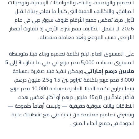
التصميم والهندسة، والبناء، والموافقات الرسمية، وتوصيلات
المرافق، والتكاليف الخفية التي كثيراً ما تفاجئ بناة الفلل
لأول مرة. تعكس جميع الأرقام ظروف سوق دبي في عام
2026. لا تشمل التكاليف سعر شراء الأرض، إذ تتفاوت أسعار
الأراضي حسب الموقع وتُعد معاملة منفصلة.
على المستوى العام، تبلغ تكلفة تصميم وبناء فيلا متوسطة
المستوى بمساحة 5,000 قدم مربع في دبي ما يقارب
3 إلى 5
ملايين درهم إماراتي
. ويمكن تنفيذ فيلا صغيرة بمساحة
3,000 قدم مربع بتكلفة تتراوح بين 1.5 و2.5 مليون درهم،
بينما تتراوح تكلفة الفيلا الفاخرة بمساحة 10,000 قدم مربع
فأكثر عادةً بين 8 و15 مليون درهم أو أكثر. تعكس هذه
النطاقات بيانات سوقية حقيقية — وليست أرقاماً طموحة —
وتفترض تصاميم معتمدة من بلدية دبي مع تشطيبات عالية
الجودة في جميع أنحاء المبنى.