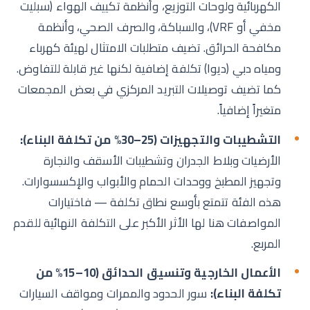
الكهربائية ولوحات التوزيع، وأنظمة تكييف الهواء (سبليت
مخفي أو VRF)، والسباكة، والصرف الصحي، وأنظمة
مكافحة الحرائق. تضيف متطلبات الامتثال لهيئة كهرباء
ومياه دبي (ديوا) تكلفة إضافية لكنها غير قابلة للتفاوض.
كما تضيف توصيلات التبريد المركزي في بعض المجمعات
متغيراً إضافياً.
التشطيبات والتجهيزات (25–30% من تكلفة البناء):
الأرضيات وبلاط الجدران وتشطيبات الأسقف والنجارة
وتجهيز المطبخ ووحدات الحمام والأبواب والإكسسوارات.
هذه الفئة تتمتع بأوسع نطاق تكلفة — فاختيارات
المواصفات هنا لها الأثر الأكبر على التكلفة النهائية للقدم
المربع.
الأعمال الخارجية وتنسيق الحدائق (10–15% من
تكلفة البناء):
سور الحدود والممرات ومواقف السيارات