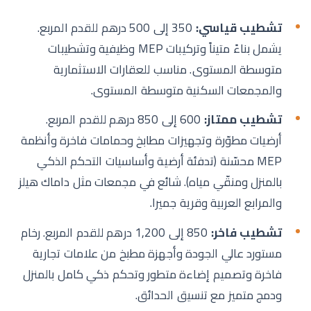
تشطيب قياسي:
350 إلى 500 درهم للقدم المربع.
يشمل بناءً متيناً وتركيبات MEP وظيفية وتشطيبات
متوسطة المستوى. مناسب للعقارات الاستثمارية
والمجمعات السكنية متوسطة المستوى.
تشطيب ممتاز:
600 إلى 850 درهم للقدم المربع.
أرضيات مطوّرة وتجهيزات مطابخ وحمامات فاخرة وأنظمة
MEP محسّنة (تدفئة أرضية وأساسيات التحكم الذكي
بالمنزل ومنقّي مياه). شائع في مجمعات مثل داماك هيلز
والمرابع العربية وقرية جميرا.
تشطيب فاخر:
850 إلى 1,200 درهم للقدم المربع. رخام
مستورد عالي الجودة وأجهزة مطبخ من علامات تجارية
فاخرة وتصميم إضاءة متطور وتحكم ذكي كامل بالمنزل
ودمج متميز مع تنسيق الحدائق.